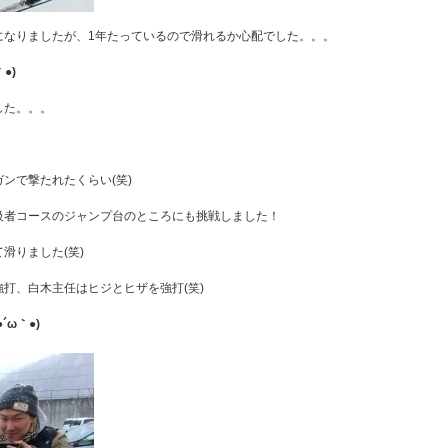
になりましたが、1年たっているので滑れるか心配でした。。。
●)
した。。。
ンで撃たれたくらい(笑)
級者コースのジャンプ台のところにも挑戦しました！
滑りました(笑)
打、白木主任はヒジとヒザを強打(笑)
ω｀●)