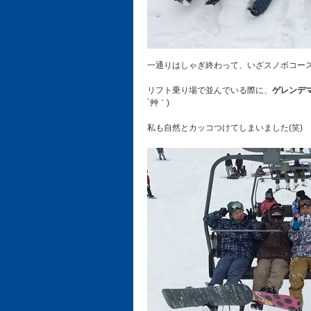
一通りはしゃぎ終わって、いざスノボコー
リフト乗り場で並んでいる際に、
ゲレンデ
´艸｀)
私も自然とカッコつけてしまいました(笑)