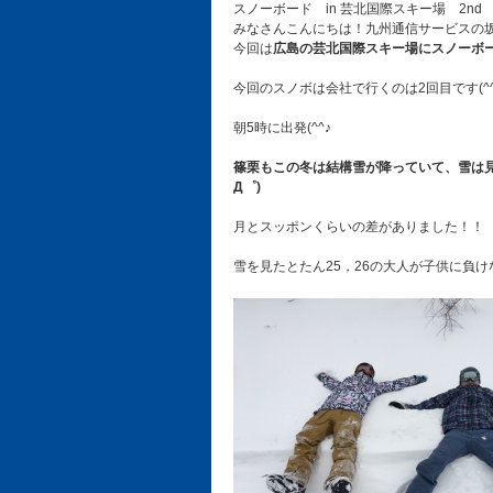
スノーボード in 芸北国際スキー場 2nd
みなさんこんにちは！九州通信サービスの
今回は
広島の芸北国際スキー場にスノーボ
今回のスノボは会社で行くのは2回目です(^^
朝5時に出発(^^♪
篠栗もこの冬は結構雪が降っていて、雪は見
Д゜)
月とスッポンくらいの差がありました！！
雪を見たとたん25，26の大人が子供に負け