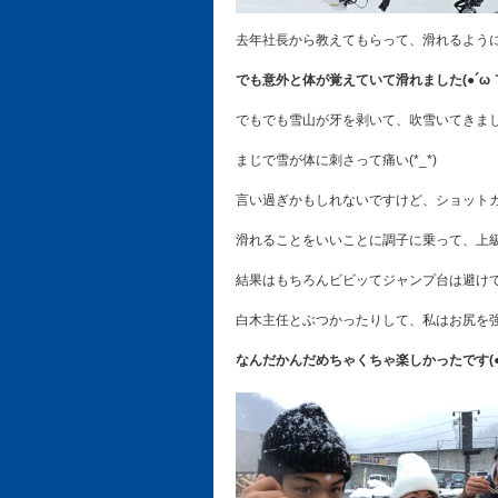
去年社長から教えてもらって、滑れるよう
でも意外と体が覚えていて滑れました(●´ω｀
でもでも雪山が牙を剥いて、吹雪いてきま
まじで雪が体に刺さって痛い(*_*)
言い過ぎかもしれないですけど、ショットガ
滑れることをいいことに調子に乗って、上
結果はもちろんビビッてジャンプ台は避けて
白木主任とぶつかったりして、私はお尻を強
なんだかんだめちゃくちゃ楽しかったです(●´