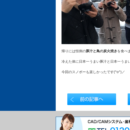
帰りには恒例の
豚汁と鳥の炭火焼き
を食べ
冷えた体に日本一うまい豚汁と日本一うまい
今回のスノボーも楽しかったです(^o^)／